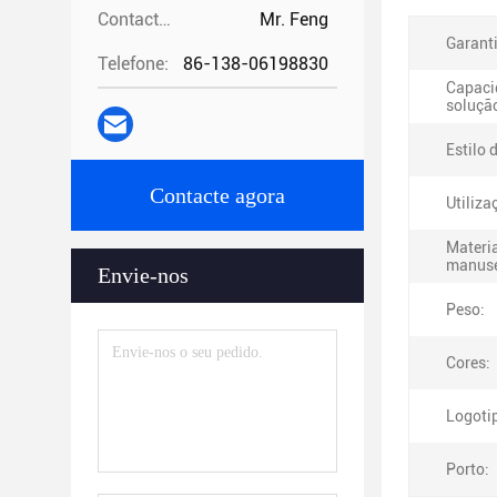
Contactos:
Mr. Feng
Garanti
Telefone:
86-138-06198830
Capaci
solução
Estilo 
Contacte agora
Utiliza
Materia
manuse
Envie-nos
Peso:
Cores:
Logoti
Porto: