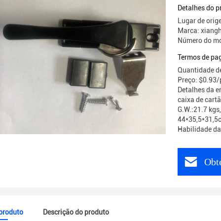
alumínio
Detalhes do p
Lugar de orig
Marca: xiang
Número do mo
Termos de pa
Quantidade d
Preço: $0.93/
Detalhes da e
caixa de cart
G.W.:21.7 kgs,
44*35,5*31,5
Habilidade da
Obt
 produto
Descrição do produto