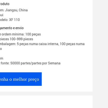
roduto
em: Jiangsu, China
hui
delo: XF 110
gamento e envio
e ordem mínima: 100 peças
pieces 100-999 pieces
mbalagem: 5 peças numa caixa interna, 100 peças numa
ão
cm
 fonte: 50000 partes/partes por Semana
enha o melhor preço