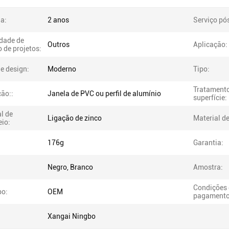
a:
2 anos
Serviço pó
dade de
Outros
Aplicação:
 de projetos:
de design:
Moderno
Tipo:
Tratamento
ção::
Janela de PVC ou perfil de alumínio
superfície:
l de
Ligação de zinco
Material de
io:
176g
Garantia:
Negro, Branco
Amostra:
Condições 
po:
OEM
pagamento
Xangai Ningbo